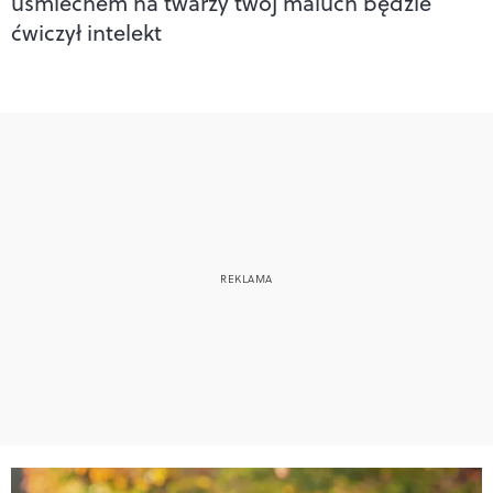
uśmiechem na twarzy twój maluch będzie
ćwiczył intelekt