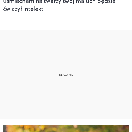
uśmiechem na twarzy twój maluch będzie
ćwiczył intelekt