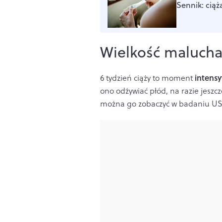
Sennik: ciąż
Wielkość maluch
intens
6 tydzień ciąży to moment
ono odżywiać płód, na razie jeszc
można go zobaczyć w badaniu U