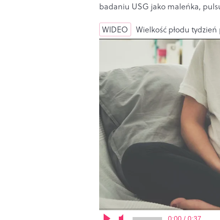
badaniu USG jako maleńka, pulsu
WIDEO
Wielkość płodu tydzień 
0:00 / 0:37