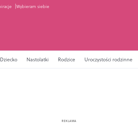
piracje
Wybieram siebie
Dziecko
Nastolatki
Rodzice
Uroczystości rodzinne