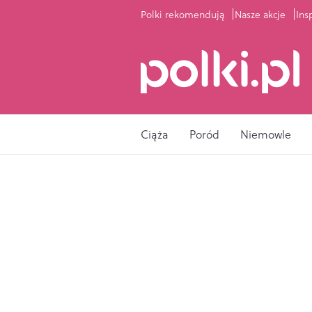
Polki rekomendują
Nasze akcje
Ins
Ciąża
Poród
Niemowle