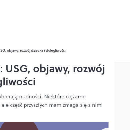
USG, objawy, rozwój dziecka i dolegliwości
y: USG, objawy, rozwój
gliwości
ybierają nudności. Niektóre ciężarne
 ale część przyszłych mam zmaga się z nimi