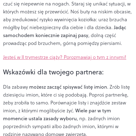
czuć się niepewnie na nogach. Staraj się unikać sytuacji, w
których możesz się przewrócić. Noś buty na niskim obcasie,
aby zredukować ryzyko wywinięcia koziołka: uraz brzucha
mógłby być niebezpieczny dla ciebie i dla dziecka.
Jadąc
samochodem koniecznie zapinaj pasy
, dolną część
prowadząc pod brzuchem, górną pomiędzy piersiami.
Jesteś w II trymestrze ciąży? Porozmawiaj o tym z innymi!
Wskazówki dla twojego partnera:
Dla zabawy
możesz zacząć spisywać listę imion
. Zrób listę
dziesięciu imion, które ci się podobają. Poproś partnerkę,
żeby zrobiła to samo. Porównajcie listy i znajdźcie zestaw
imion, z którymi moglibyście żyć.
Wiele par w tym
momencie ustala zasady wyboru
, np. żadnych imion
poprzednich sympatii albo żadnych imion, którymi w
rodzinie nazywano domowe zwierzęta.