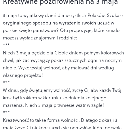
Kreatywne pozdrowienia na 3 maja
3 maja to wyjątkowy dzień dla wszystkich Polaków. Szukasz
oryginalnego sposobu na wyrażenie swoich uczuć
w
polskie święto państwowe? Oto propozycje, które śmiało
możesz wysłać znajomym i rodzinie:
***
Niech 3 maja będzie dla Ciebie dniem pełnym kolorowych
chwil, jak zachwycający pokaz sztucznych ogni na nocnym
niebie. Wykorzystaj wolność, aby malować dni według
własnego projektu!
***
W dniu, gdy świętujemy wolność, życzę Ci, aby każdy Twój
krok był krokiem w kierunku spełnienia kolejnego
marzenia. Niech 3 maja przyniesie wiatr w żagle!
***
Kreatywność to także forma wolności. Dlatego z okazji 3
maja życzę Ci niekończących się pomysłów, które pozwolą