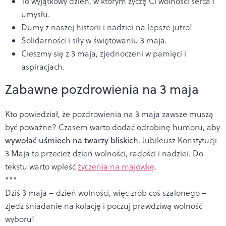
To wyjątkowy dzień, w którym życzę Ci wolności serca i
umysłu.
Dumy z naszej historii i nadziei na lepsze jutro!
Solidarności i siły w świętowaniu 3 maja.
Cieszmy się z 3 maja, zjednoczeni w pamięci i
aspiracjach.
Zabawne pozdrowienia na 3 maja
Kto powiedział, że pozdrowienia na 3 maja zawsze muszą
być poważne? Czasem warto dodać odrobinę humoru, aby
wywołać uśmiech na twarzy bliskich
. Jubileusz Konstytucji
3 Maja to przecież dzień wolności, radości i nadziei. Do
tekstu warto wpleść
życzenia na majówkę
.
***
Dziś 3 maja – dzień wolności, więc zrób coś szalonego –
zjedz śniadanie na kolację i poczuj prawdziwą wolność
wyboru!