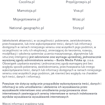
Cocolita.pl
Przyslijprzepis.pl
Mamotoja.pl
Viva.pl
Mojegotowanie.pl
Wizaz.pl
National-geographic.pl
Story.pl
Jakiekolwiek aktywności, w szczególności: pobieranie, zwielokrotnianie,
przechowywanie, lub inne wykorzystywanie treści, danych lub informacji
dostępnych w ramach niniejszego serwisu oraz wszystkich jego podstron, w
szczególności w celu ich eksploracji, zmierzającej do tworzenia, rozwoju,
modyfikacji i szkolenia systemów uczenia maszynowego, algorytmów lub
sztucznej inteligencji
jest zabronione oraz wymaga uprzedniej, jednoznacznie
wyrażonej zgody administratora serwisu – Burda Media Polska sp. z o.o.
Obowiązek uzyskania wyraźnej i jednoznacznej zgody wymagany jest bez
względu sposób pobierania, zwielokrotniania, przechowywania lub innego
wykorzystywania treści, danych lub informacji dostępnych w ramach niniejszego
serwisu oraz wszystkich jego podstron, jak również bez względu na charakter
tych treści, danych i informacji.
Powyższe nie dotyczy wyłącznie przypadków wykorzystywania treści, danych i
informacji w celu umożliwienia i ułatwienia ich wyszukiwania przez
wyszukiwarki internetowe oraz umożliwienia pozycjonowania stron
internetowych zawierających serwisy internetowe w ramach indeksowania
wyników wyszukiwania wyszukiwarek internetowych
Więcej informacji znajdziesz
tutaj
.