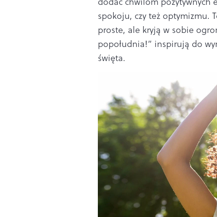
dodać chwilom pozytywnych em
spokoju, czy też optymizmu. 
proste, ale kryją w sobie ogr
popołudnia!” inspirują do wy
święta.