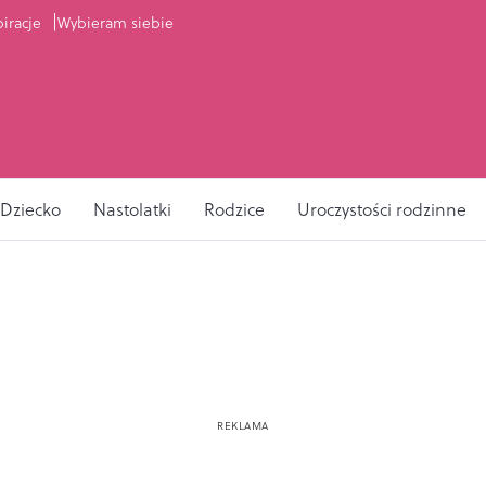
piracje
Wybieram siebie
Dziecko
Nastolatki
Rodzice
Uroczystości rodzinne