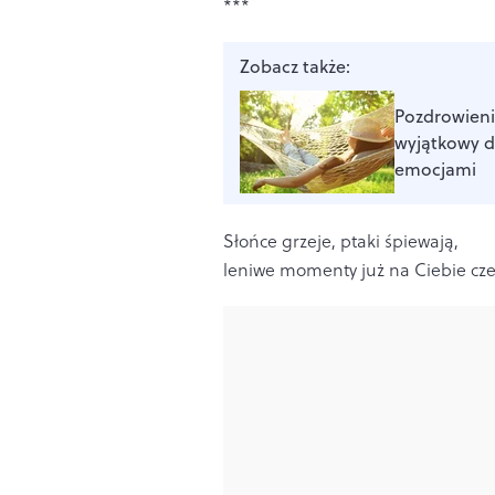
***
Zobacz także:
Pozdrowieni
wyjątkowy d
emocjami
Słońce grzeje, ptaki śpiewają,
leniwe momenty już na Ciebie cze