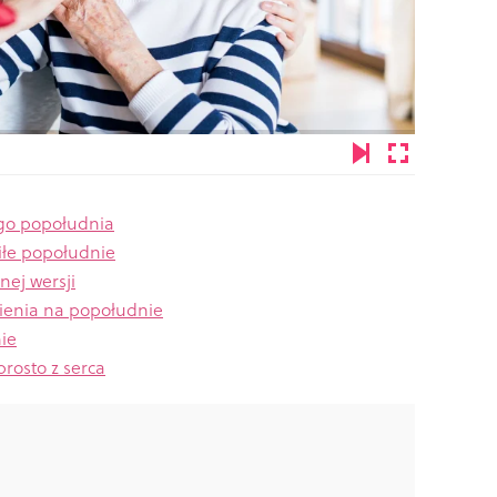
go popołudnia
iłe popołudnie
ej wersji
ienia na popołudnie
ie
rosto z serca