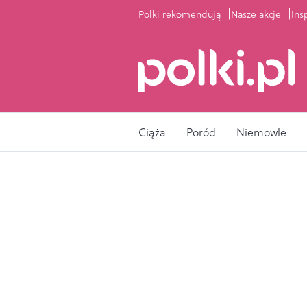
Polki rekomendują
Nasze akcje
Ins
Ciąża
Poród
Niemowle