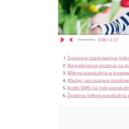
0:00 / 1:17
Śmieszne pozdrowienia miłe
Najpiękniejsze życzenia na m
Miłego popołudnia w kreatywn
Mądre i wzruszające pozdrow
Krótki SMS na miłe popołudn
Życzenia miłego popołudnia p