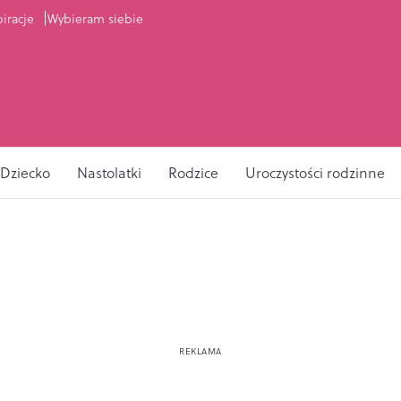
piracje
Wybieram siebie
Dziecko
Nastolatki
Rodzice
Uroczystości rodzinne