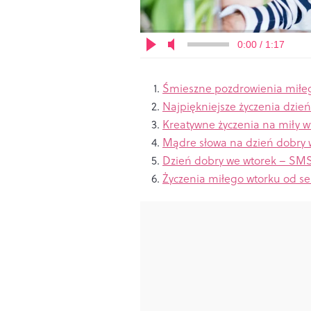
0:00 / 1:17
Śmieszne pozdrowienia miłe
Najpiękniejsze życzenia dzie
Kreatywne życzenia na miły w
Mądre słowa na dzień dobry 
Dzień dobry we wtorek – SM
Życ
zenia miłego wtorku od se