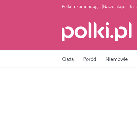
Polki rekomendują
Nasze akcje
Ins
Ciąża
Poród
Niemowle