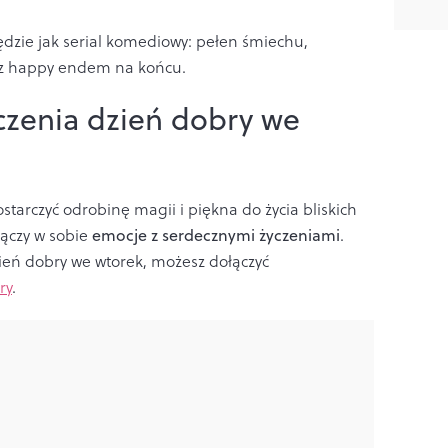
ędzie jak serial komediowy: pełen śmiechu,
i z happy endem na końcu.
czenia dzień dobry we
tarczyć odrobinę magii i piękna do życia bliskich
łączy w sobie
emocje z serdecznymi życzeniami
.
ień dobry we wtorek, możesz dołączyć
ry
.