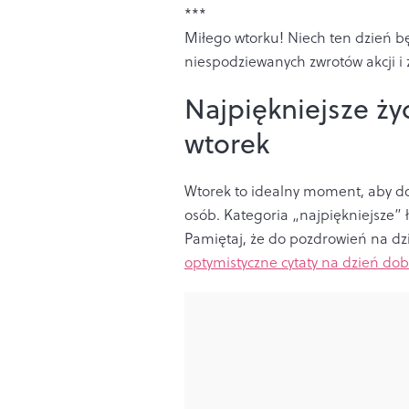
***
Miłego wtorku! Niech ten dzień b
niespodziewanych zwrotów akcji 
Najpiękniejsze ży
wtorek
Wtorek to idealny moment, aby dos
osób. Kategoria „najpiękniejsze” 
Pamiętaj, że do pozdrowień na dz
optymistyczne cytaty na dzień dob