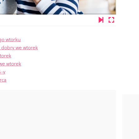
go wtorku
ń dobry we wtorek
torek
we wtorek
S-y
rca