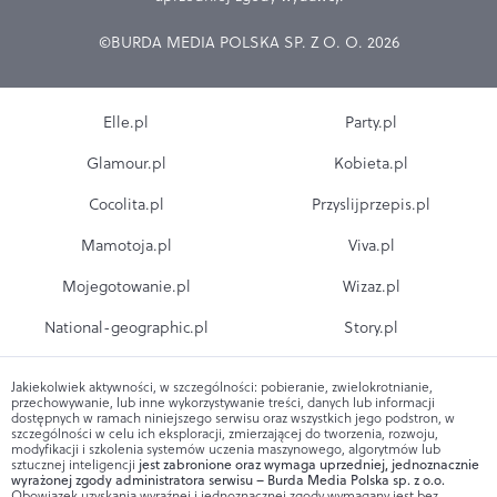
©BURDA MEDIA POLSKA SP. Z O. O. 2026
Elle.pl
Party.pl
Glamour.pl
Kobieta.pl
Cocolita.pl
Przyslijprzepis.pl
Mamotoja.pl
Viva.pl
Mojegotowanie.pl
Wizaz.pl
National-geographic.pl
Story.pl
Jakiekolwiek aktywności, w szczególności: pobieranie, zwielokrotnianie,
przechowywanie, lub inne wykorzystywanie treści, danych lub informacji
dostępnych w ramach niniejszego serwisu oraz wszystkich jego podstron, w
szczególności w celu ich eksploracji, zmierzającej do tworzenia, rozwoju,
modyfikacji i szkolenia systemów uczenia maszynowego, algorytmów lub
sztucznej inteligencji
jest zabronione oraz wymaga uprzedniej, jednoznacznie
wyrażonej zgody administratora serwisu – Burda Media Polska sp. z o.o.
Obowiązek uzyskania wyraźnej i jednoznacznej zgody wymagany jest bez