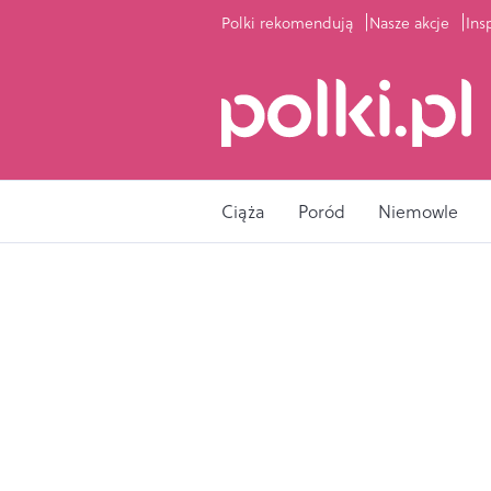
Polki rekomendują
Nasze akcje
Ins
Ciąża
Poród
Niemowle