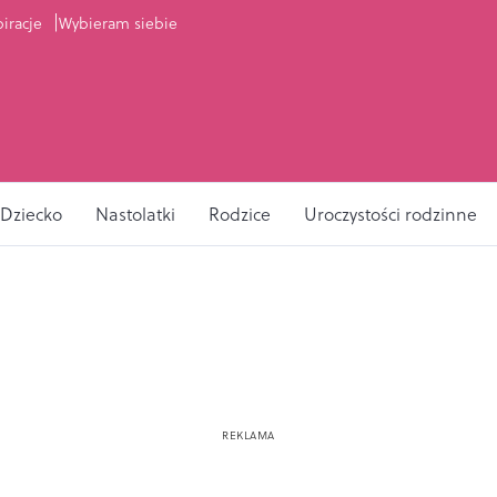
piracje
Wybieram siebie
Dziecko
Nastolatki
Rodzice
Uroczystości rodzinne