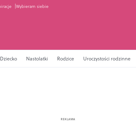
piracje
Wybieram siebie
Dziecko
Nastolatki
Rodzice
Uroczystości rodzinne