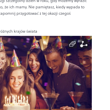
gi szczególny dzień w roku, gdy możemy wyrazić
o, że ich mamy. Nie pamiętasz, kiedy wypada to
zapomnij przygotować z tej okazji czegoś
różnych krajów świata