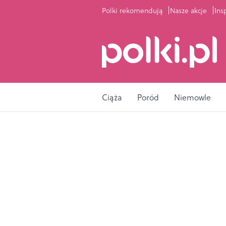
Polki rekomendują
Nasze akcje
Ins
Ciąża
Poród
Niemowle