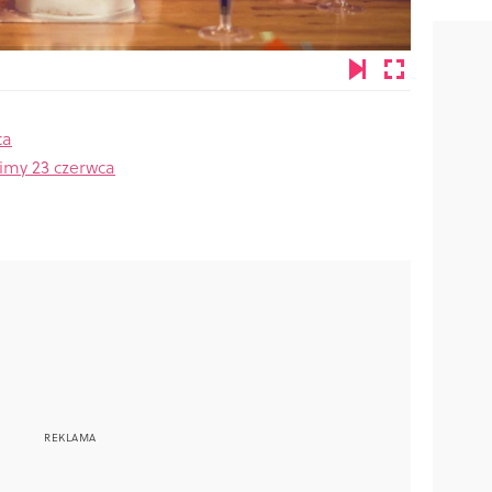
ca
imy 23 czerwca