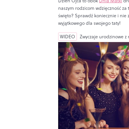
Dzień Ojca to obok
Dnia Matki
dru
naszym rodzicom wdzięczność za t
święto? Sprawdź koniecznie i nie 
wyjątkowego dla swojego taty!
WIDEO
Zwyczaje urodzinowe z 