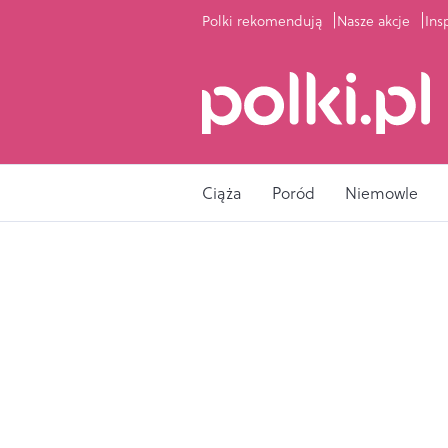
Polki rekomendują
Nasze akcje
Ins
Ciąża
Poród
Niemowle