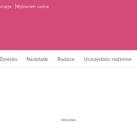
piracje
Wybieram siebie
Dziecko
Nastolatki
Rodzice
Uroczystości rodzinne