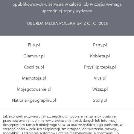
opublikowanych w serwisie w całości lub w części wymaga
uprzedniej zgody wydawcy.
©BURDA MEDIA POLSKA SP. Z O. O. 2026
Elle.pl
Party.pl
Glamour.pl
Kobieta.pl
Cocolita.pl
Przyslijprzepis.pl
Mamotoja.pl
Viva.pl
Mojegotowanie.pl
Wizaz.pl
National-geographic.pl
Story.pl
Jakiekolwiek aktywności, w szczególności: pobieranie, zwielokrotnianie,
przechowywanie, lub inne wykorzystywanie treści, danych lub informacji
dostępnych w ramach niniejszego serwisu oraz wszystkich jego podstron, w
szczególności w celu ich eksploracji, zmierzającej do tworzenia, rozwoju,
modyfikacji i szkolenia systemów uczenia maszynowego, algorytmów lub