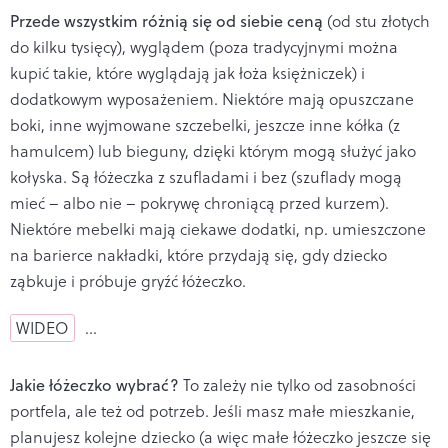
Przede wszystkim różnią się od siebie ceną
(od stu złotych
do kilku tysięcy), wyglądem (poza tradycyjnymi można
kupić takie, które wyglądają jak łoża księżniczek) i
dodatkowym wyposażeniem. Niektóre mają opuszczane
boki, inne wyjmowane szczebelki, jeszcze inne kółka (z
hamulcem) lub bieguny, dzięki którym mogą służyć jako
kołyska. Są łóżeczka z szufladami i bez (szuflady mogą
mieć – albo nie – pokrywę chroniącą przed kurzem).
Niektóre mebelki mają ciekawe dodatki, np. umieszczone
na barierce nakładki, które przydają się, gdy dziecko
ząbkuje i próbuje gryźć łóżeczko.
WIDEO
…
Jakie łóżeczko wybrać?
To zależy nie tylko od zasobności
portfela, ale też od potrzeb. Jeśli masz małe mieszkanie,
planujesz kolejne dziecko (a więc małe łóżeczko jeszcze się