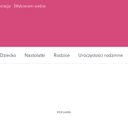
piracje
Wybieram siebie
Dziecko
Nastolatki
Rodzice
Uroczystości rodzinne