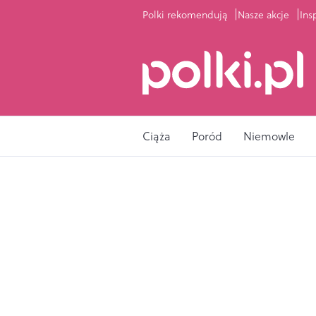
Polki rekomendują
Nasze akcje
Ins
Ciąża
Poród
Niemowle