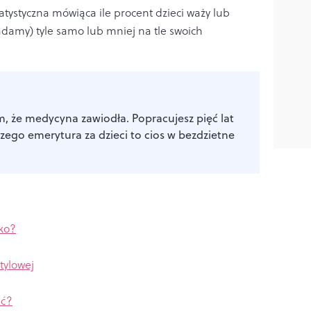
tatystyczna mówiąca ile procent dzieci waży lub
adamy) tyle samo lub mniej na tle swoich
, że medycyna zawiodła. Popracujesz pięć lat
czego emerytura za dzieci to cios w bezdzietne
cko?
tylowej
ść?