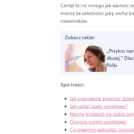
Centyl to nic innego jak wartość s
mierzy (w zależności jaką cechę b
rówieśników.
Zobacz także:
„Przykro nam
dłużej.” Dla
Polki
Spis treści:
Jak poprawnie zmierzyć dzie
Jak czytać siatki centylowe?
Normy krzywych na siatce cen
Granice normy centylowej
Co powinno wzbudzić czujno