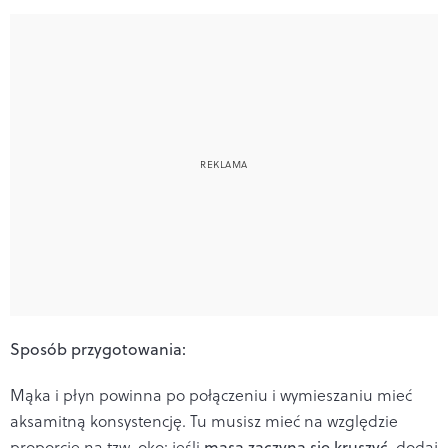
Sposób przygotowania:
Mąka i płyn powinna po połączeniu i wymieszaniu mieć
aksamitną konsystencję. Tu musisz mieć na względzie
proporcje na tzw. oko: jeśli
masa zaczyna się kruszyć
, dodaj