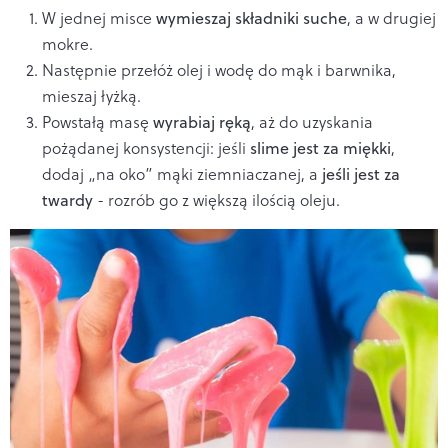
W jednej misce
wymieszaj składniki suche
, a w drugiej
mokre.
Następnie przełóż olej i wodę do mąk i barwnika,
mieszaj łyżką.
Powstałą masę
wyrabiaj ręką
, aż do uzyskania
pożądanej konsystencji: jeśli
slime jest za miękki
,
dodaj „na oko” mąki ziemniaczanej, a
jeśli jest za
twardy
- rozrób go z większą ilością oleju.