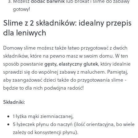
Możesz
dodać barwnik
lub brokat i slime do zabawy
gotowy!
Slime z 2 składników: idealny przepis
dla leniwych
Domowy slime możesz także łatwo przygotować z dwóch
składników, które na pewno masz w swoim domu. W ten
sposób powstanie
gęsty, elastyczny glutek
, który idealnie
sprawdzi się do wspólnej zabawy z maluchem. Pamiętaj,
aby zaangażować dzieci także do przygotowania slime -
będzie to dla nich podwójna radość!
Składniki:
1 łyżka mąki ziemniaczanej,
5 łyżeczek płynu do naczyń (ilość orientacyjna, bo wiele
zależy od konsystencji płynu).