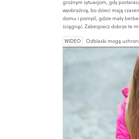
groźnym sytuacjom, gdy postarasz 
wyobraźnią, bo dzieci mają czasem
domu i pomyśl, gdzie mały berbeć
ściągnąć. Zabezpiecz dobrze te mie
WIDEO
Odblaski mogą uchroni