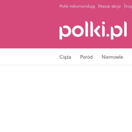
Polki rekomendują
Nasze akcje
Ins
Ciąża
Poród
Niemowle