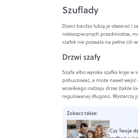
Szuflady
Dzieci bardzo lubią je otwierać i 
niebezpiecznych przedmiotów, mog
szafek nie pozwala na pełne ich wy
Drzwi szafy
Szafa albo wysoka szafka kryje w s
pobuszować, a może nawet wejść d
wszelkiego rodzaju drzwi (także l
regulowanej długości. Wystarczy ją
Zobacz także:
Czy Twoje d
zadbać o je