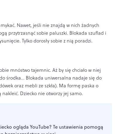
zamykać. Nawet, jeśli nie znajdą w nich żadnych
ą przytrzasnąć sobie paluszki. Blokada szuflad i
sunięcie. Tylko dorosły sobie z nią poradzi.
obie mnóstwo tajemnic. Aż by się chciało w niej
o środka... Blokada uniwersalna nadaje się do
odówek oraz mebli ze szkła). Ma formę paska o
 nakleić. Dziecko nie otworzy jej samo.
ziecko ogląda YouTube? Te ustawienia pomogą
go bezpieczeństwo w sieci