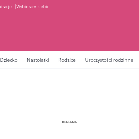
piracje
Wybieram siebie
Dziecko
Nastolatki
Rodzice
Uroczystości rodzinne