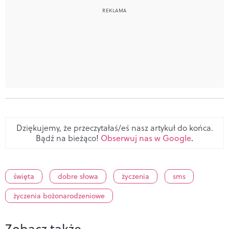
Dziękujemy, że przeczytałaś/eś nasz artykuł do końca.
Bądź na bieżąco!
Obserwuj nas w Google
.
święta
dobre słowa
życzenia
sms
życzenia bożonarodzeniowe
Zobacz także