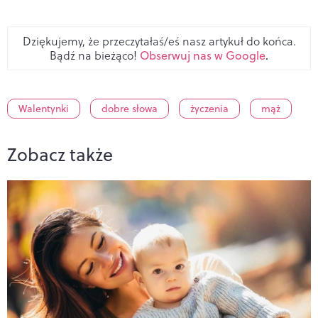
Dziękujemy, że przeczytałaś/eś nasz artykuł do końca.
Bądź na bieżąco!
Obserwuj nas w Google
.
Walentynki
dobre słowa
życzenia
mąż
Zobacz także