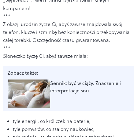
„wyprzedaż”. Niech radość będzie Twoim stałym
kompanem!
***
Z okazji urodzin życzę Ci, abyś zawsze znajdowała swój
telefon, klucze i szminkę bez konieczności przekopywania
całej torebki. Oszczędność czasu gwarantowana.
***
Słoneczko życzę Ci, abyś zawsze miała:
Zobacz także:
Sennik: być w ciąży. Znaczenie i
interpretacje snu
tyle energii, co króliczek na baterie,
tyle pomysłów, co szalony naukowiec,
tyle radości, co dziecko w sklepie z zabawkami.