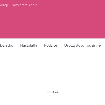
piracje
Wybieram siebie
Dziecko
Nastolatki
Rodzice
Uroczystości rodzinne