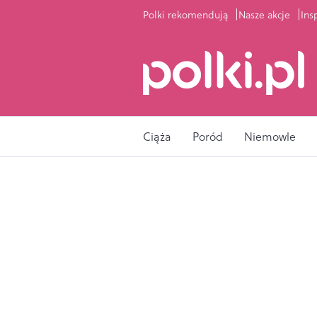
Polki rekomendują
Nasze akcje
Ins
Ciąża
Poród
Niemowle