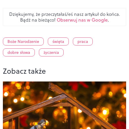
Dziękujemy, że przeczytałaś/eś nasz artykuł do końca.
Bądź na bieżąco!
Obserwuj nas w Google
.
Boże Narodzenie
święta
praca
dobre słowa
życzenia
Zobacz także