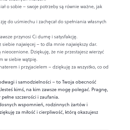
ał o sobie – swoje potrzeby są równie ważne, jak
zję do uśmiechu i zachęcał do spełniania własnych
zawsze przynosi Ci dumę i satysfakcję.
 z siebie najwięcej – to dla mnie największy dar.
ą nieocenione. Dziękuję, że nie przestajesz wierzyć
 w siebie wątpię.
aterem i przyjacielem – dziękuję za wszystko, co od
 odwagi i samodzielności – to Twoja obecność
.
Jesteś kimś, na kim zawsze mogę polegać. Pragnę,
 pełne szczerości i zaufania.
radosnych wspomnień, rodzinnych żartów i
iękuję za miłość i cierpliwość, którą okazujesz