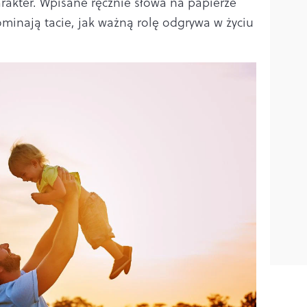
arakter. Wpisane ręcznie słowa na papierze
inają tacie, jak ważną rolę odgrywa w życiu