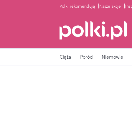
Polki rekomendują
Nasze akcje
Ins
Ciąża
Poród
Niemowle