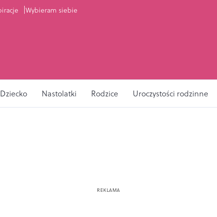
piracje
Wybieram siebie
Dziecko
Nastolatki
Rodzice
Uroczystości rodzinne