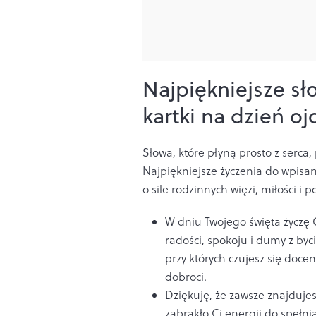
Najpiękniejsze sło
kartki na dzień oj
Słowa, które płyną prosto z serca,
Najpiękniejsze życzenia do wpisa
o sile rodzinnych więzi, miłości i
W dniu Twojego święta życzę C
radości, spokoju i dumy z byc
przy których czujesz się doce
dobroci.
Dziękuję, że zawsze znajduje
zabrakło Ci energii do spełn