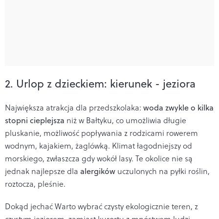
2. Urlop z dzieckiem: kierunek - jeziora
Największa atrakcja dla przedszkolaka:
woda zwykle o kilka
stopni cieplejsza
niż w Bałtyku, co umożliwia długie
pluskanie, możliwość popływania z rodzicami rowerem
wodnym, kajakiem, żaglówką. Klimat łagodniejszy od
morskiego, zwłaszcza gdy wokół lasy. Te okolice nie są
jednak najlepsze dla
alergików
uczulonych na pyłki roślin,
roztocza, pleśnie.
Dokąd jechać
Warto wybrać czysty ekologicznie teren, z
czystym jeziorem, zamiast kurortu z mnóstwem ludzi,