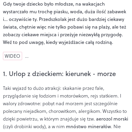
Gdy twoje dziecko było młodsze, na wakacjach
wystarczało mu trochę piasku, woda, duża ilość zabawek
i… oczywiście ty. Przedszkolak jest dużo bardziej ciekawy
świata, chętnie więc nie tylko pobawi się na plaży, ale też
zobaczy ciekawe miejsca i przeżyje niezwykłą przygodę.
Weź to pod uwagę, kiedy wyjeżdżacie całą rodziną.
WIDEO
…
1. Urlop z dzieckiem: kierunek - morze
Taki wyjazd to dużo atrakcji: skakanie przez fale,
przyglądanie się łodziom i motorówkom, rejs statkiem. I
walory zdrowotne: pobyt nad morzem jest szczególnie
polecany niejadkom, chorowitkom, alergikom. Wszystko to
dzięki powietrzu, w którym znajduje się tzw.
aerozol morski
(czyli drobinki wody), a w nim
mnóstwo minerałów
. Nie