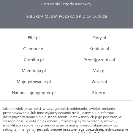
uprzedniej zgody wydawcy.
©BURDA MEDIA POLSKA SP. Z O. O. 2026
Elle.pl
Party.pl
Glamour.pl
Kobieta.pl
Cocolita.pl
Przyslijprzepis.pl
Mamotoja.pl
Viva.pl
Mojegotowanie.pl
Wizaz.pl
National-geographic.pl
Story.pl
Jakiekolwiek aktywności, w szczególności: pobieranie, zwielokrotnianie,
przechowywanie, lub inne wykorzystywanie treści, danych lub informacji
dostępnych w ramach niniejszego serwisu oraz wszystkich jego podstron, w
szczególności w celu ich eksploracji, zmierzającej do tworzenia, rozwoju,
modyfikacji i szkolenia systemów uczenia maszynowego, algorytmów lub
sztucznej inteligencji
jest zabronione oraz wymaga uprzedniej, jednoznacznie