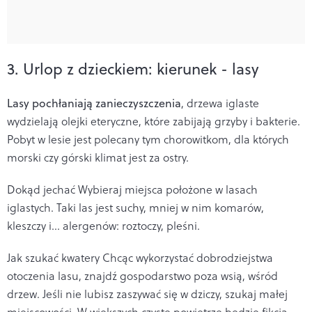
3. Urlop z dzieckiem: kierunek - lasy
Lasy pochłaniają zanieczyszczenia
, drzewa iglaste
wydzielają olejki eteryczne, które zabijają grzyby i bakterie.
Pobyt w lesie jest polecany tym chorowitkom, dla których
morski czy górski klimat jest za ostry.
Dokąd jechać
Wybieraj miejsca położone w lasach
iglastych. Taki las jest suchy, mniej w nim komarów,
kleszczy i… alergenów: roztoczy, pleśni.
Jak szukać kwatery
Chcąc wykorzystać dobrodziejstwa
otoczenia lasu, znajdź gospodarstwo poza wsią, wśród
drzew. Jeśli nie lubisz zaszywać się w dziczy, szukaj małej
miejscowości. W większych czyste powietrze będzie fikcją.