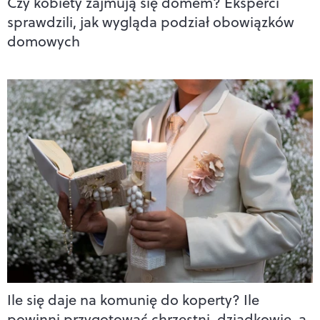
Czy kobiety zajmują się domem? Eksperci
sprawdzili, jak wygląda podział obowiązków
domowych
Ile się daje na komunię do koperty? Ile
powinni przygotować chrzestni, dziadkowie, a