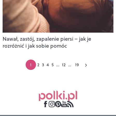
Nawał, zastój, zapalenie piersi – jak je
rozróżnić i jak sobie pomóc
1
2
3
4
5
...
12
...
19