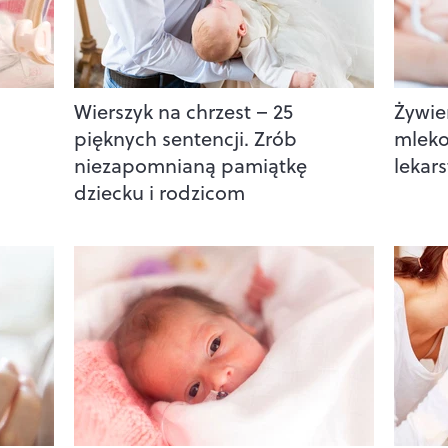
Wierszyk na chrzest – 25
Żywie
pięknych sentencji. Zrób
mleko
niezapomnianą pamiątkę
lekar
dziecku i rodzicom