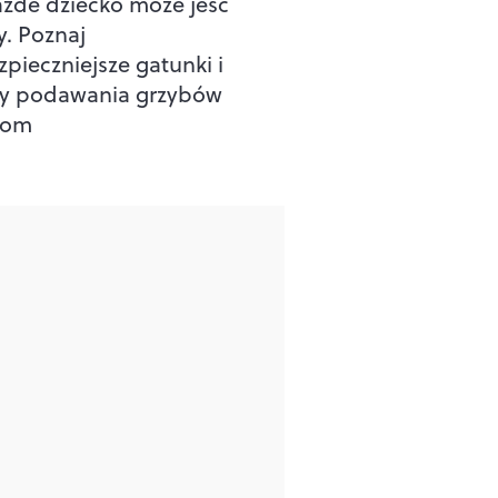
ażde dziecko może jeść
y. Poznaj
zpieczniejsze gatunki i
y podawania grzybów
iom