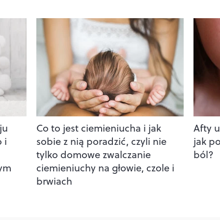
ju
Co to jest ciemieniucha i jak
Afty u
 i
sobie z nią poradzić, czyli nie
jak p
tylko domowe zwalczanie
ból?
wym
ciemieniuchy na głowie, czole i
brwiach