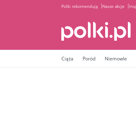
Polki rekomendują
Nasze akcje
Ins
Ciąża
Poród
Niemowle