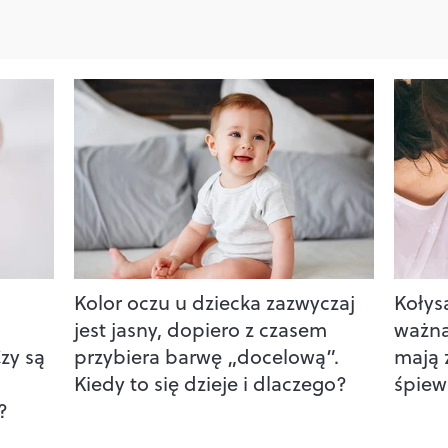
Kolor oczu u dziecka zazwyczaj
Kołys
jest jasny, dopiero z czasem
ważna 
zy są
przybiera barwę „docelową”.
mają 
Kiedy to się dzieje i dlaczego?
śpiew
?