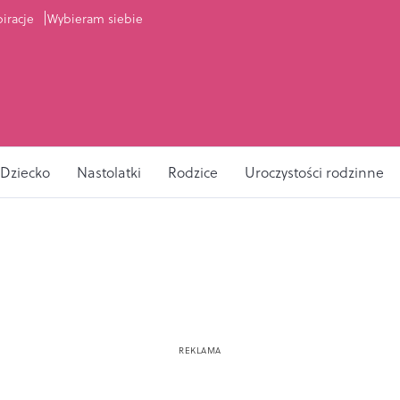
piracje
Wybieram siebie
Dziecko
Nastolatki
Rodzice
Uroczystości rodzinne