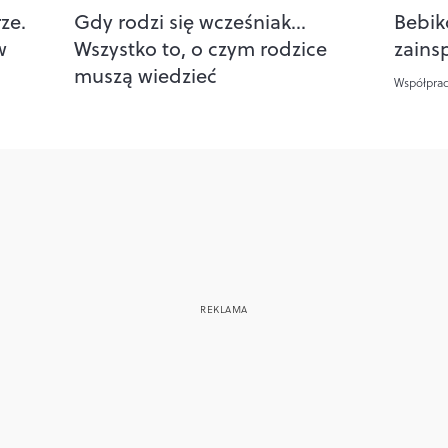
ze.
Gdy rodzi się wcześniak…
Bebik
w
Wszystko to, o czym rodzice
zains
muszą wiedzieć
Współpra