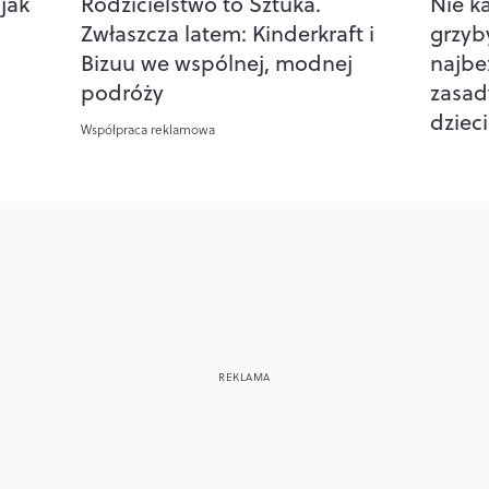
 jak
Rodzicielstwo to Sztuka.
Nie k
Zwłaszcza latem: Kinderkraft i
grzyb
Bizuu we wspólnej, modnej
najbe
podróży
zasad
dziec
Współpraca reklamowa