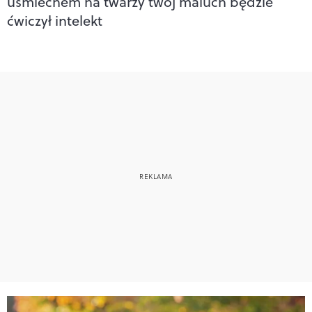
uśmiechem na twarzy twój maluch będzie
ćwiczył intelekt