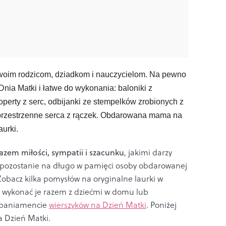
swoim rodzicom
, dziadkom i nauczycielom. Na pewno
ia Matki i łatwe do wykonania: baloniki z
koperty z serc, odbijanki ze stempelków zrobionych z
y przestrzenne serca z rączek. Obdarowana mama na
urki.
zem miłości, sympatii i szacunku
, jakimi darzy
ca pozostanie na długo w pamięci osoby obdarowanej
Zobacz kilka pomysłów na oryginalne laurki w
uj wykonać je razem z dziećmi w domu lub
ompaniamencie
wierszyków na Dzień Matki
. Poniżej
na Dzień Matki.