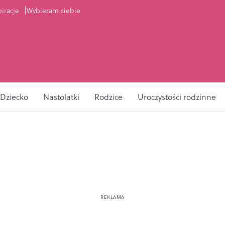
piracje
Wybieram siebie
Dziecko
Nastolatki
Rodzice
Uroczystości rodzinne