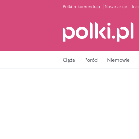
Polki rekomendują
Nasze akcje
Ins
Ciąża
Poród
Niemowle