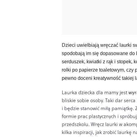
Dzieci uwielbiają
wręczać laurki 
spodobają im się dopasowane do Dn
serduszek, kwiatki z rąk i stopek, 
rolki po papierze toaletowym, cz
pewno doceni kreatywność takiej la
Laurka dziecka dla mamy jest
wyra
bliskie sobie osoby. Taki dar ser
i będzie stanowić miłą pamiątkę. 
formie prac plastycznych i sprób
przedszkolu. Wręcz laurki w ak
kilka inspiracji, jak zrobić laurkę 