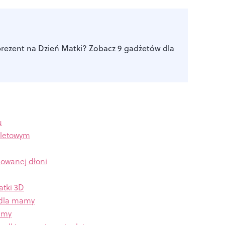
prezent na Dzień Matki? Zobacz 9 gadżetów dla
u
oaletowym
sowanej dłoni
atki 3D
a dla mamy
amy