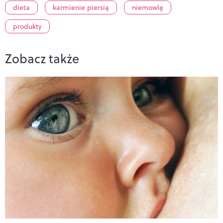
dieta
karmienie piersią
niemowlę
produkty
Zobacz także